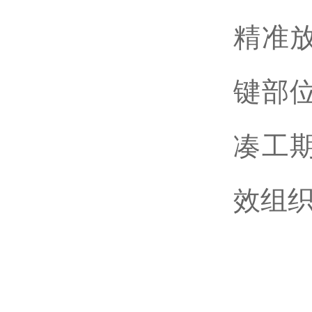
精准
键部
凑工
效组